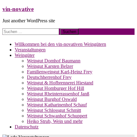
Zum
vin-novative
Inhalt
springen
Just another WordPress site
Suchen
nach:
Willkommen bei den vin-novativen Weingütern
Veranstaltungen
Weingüter
Weingut Domhof Baumann
Weingut Karsten Belzer
Familienweingut Karl-Heinz Frey
Deutschherrenhof Frey
Weingut & Hofbrennerei Hiestand
Weingut Homburger Hof Hill
Weingut Rheinterrassenhof Janß
Weingut Burghof Oswald
Weingut Katharinenhof Schauf
Weingut Schlossgut Schmitt
Weingut Schwanhof Schuppert
Heiko Strub, Wein und mehr
Datenschutz